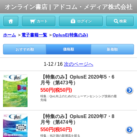
オンライン書店 | アドコム・メディア株式会社
カート
ログイン
検索
ホーム
＞
電子書籍一覧
＞
OplusE(特集のみ)
おすすめ順
価格順
新着順
1-12 / 16
次のページへ
【特集のみ】OplusE 2020年5・6
月号（第473号）
550円(税50円)
特集：QoL向上のためのヒューマンセンシング技術の最
先端
【特集のみ】OplusE 2020年7・8
月号（第474号）
550円(税50円)
特集：光計測の新潮流を探る