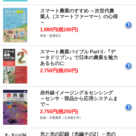
スマート農業のすすめ ～次世代農
業人（スマートファーマー）の心得
～
1,980円(税180円)
著者：渡邊智之
スマート農業バイブル PartⅡ-『デ
ータドリブン』で日本の農業を魅力
あるものに
2,750円(税250円)
赤外線イメージング＆センシング
～センサ・部品から応用システムま
で～
2,750円(税250円)
監修：木股雅章（立命館大学）
光と光の記録［光編その2］－光の