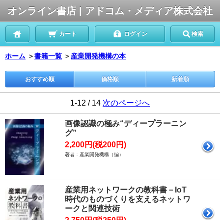
オンライン書店 | アドコム・メディア株式会社
カート
ログイン
検索
ホーム
＞
書籍一覧
＞
産業開発機構の本
おすすめ順
価格順
新着順
1-12 / 14
次のページへ
画像認識の極み“ディープラーニン
グ”
2,200円(税200円)
著者：産業開発機構（編）
産業用ネットワークの教科書－IoT
時代のものづくりを支えるネットワ
ークと関連技術