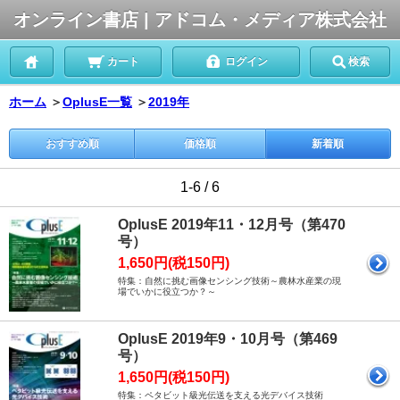
オンライン書店 | アドコム・メディア株式会社
カート
ログイン
検索
ホーム
＞
OplusE一覧
＞
2019年
おすすめ順
価格順
新着順
1-6 / 6
OplusE 2019年11・12月号（第470
号）
1,650円(税150円)
特集：自然に挑む画像センシング技術～農林水産業の現
場でいかに役立つか？～
OplusE 2019年9・10月号（第469
号）
1,650円(税150円)
特集：ペタビット級光伝送を支える光デバイス技術