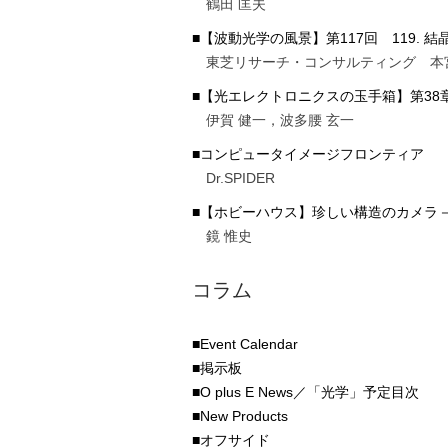
鶴田 匡夫
■【波動光学の風景】第117回 119. 結
東芝リサーチ・コンサルティング 本
■【光エレクトロニクスの玉手箱】第38
伊賀 健一，波多腰 玄一
■コンピュータイメージフロンティア
Dr.SPIDER
■【ホビーハウス】珍しい構造のカメラ－
鏡 惟史
コラム
■Event Calendar
■掲示板
■O plus E News／「光学」予定目次
■New Products
■オフサイド