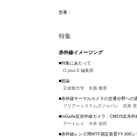
型番：
特集
赤外線イメージング
■特集にあたって
O plus E 編集部
■総論
立命館大学 木股 雅章
■赤外線サーマルカメラの交通分野への
フリアーシステムズジャパン 武井 
■InGaAs近赤外線カメラ，CMOS近赤
アートレイ 今井 信司
■赤外線レンズ用MTF測定装置YY-300