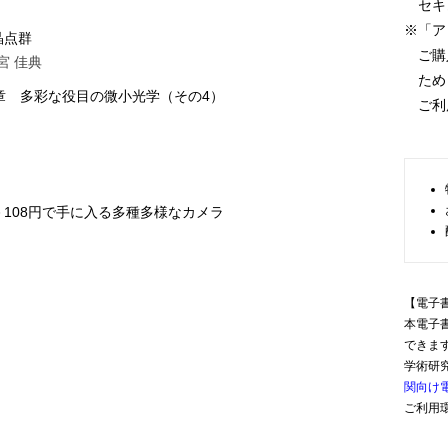
セキ
※「ア
晶点群
ご購入
宮 佳典
ため，
章 多彩な役目の微小光学（その4）
ご利
108円で手に入る多種多様なカメラ
【電子
本電子
できま
学術研
関向け
ご利用