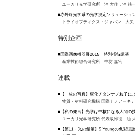
ユーカリ光学研究所 油 大作，油 鉄
■赤外線光学系の光学測定ソリューショ
トライオプティクス・ジャパン 大矢
特別企画
■国際画像機器展2015 特別招待講演
産業技術総合研究所 中坊 嘉宏
連載
■【一枚の写真】窒化チタンナノ粒子に
物質・材料研究機構 国際ナノアーキテ
■【私の発言】光学は中核になる人間の
ユーカリ光学研究所 代表取締役 油 
■【第11・光の鉛筆】5 Youngの色彩理