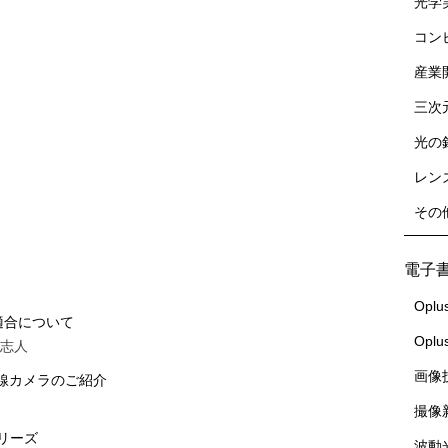
光学
コン
産業
三次
光の
レン
その
電子
Oplu
適合について
Opl
世志人
画像
外線カメラのご紹介
撮像
シリーズ
波動