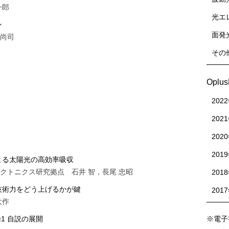
一郎
光エ
ン
面発
 尚司
その
Oplu
202
202
202
201
よる太陽光の高効率吸収
クトニクス研究拠点 石井 智，長尾 忠昭
201
技術力をどう上げるかが鍵
201
大作
論1 自説の展開
※電子