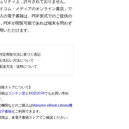
ュリティ上，許可されておりません。
ドコム・メディアのオンライン書店」で
の電子書籍は、PDF形式でのご提供の
PDFが閲覧可能であれば端末を問わず
用いただけます。
特定商取引法に基づく表記
お支払い方法について
配送方法・送料について
書籍ストアについて】
書籍は
コンテン堂
と
KOZUCHI
でもお買い求め
す。
究機関などのご購入は
Maruzen eBook Library機
電子書籍
もご利用できます。
環境は，各電子書籍ストアでご確認ください。