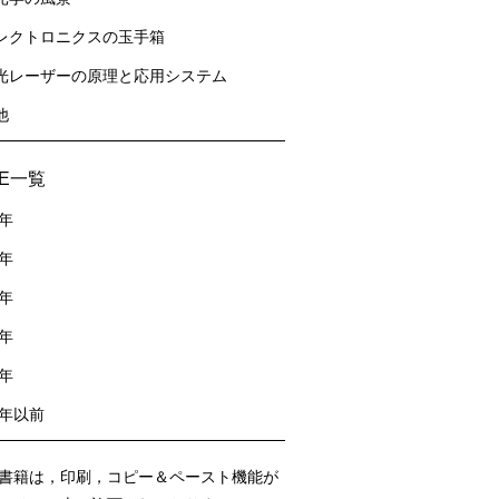
レクトロニクスの玉手箱
光レーザーの原理と応用システム
他
sE一覧
2年
1年
0年
9年
8年
7年以前
書籍は，印刷，コピー＆ペースト機能が