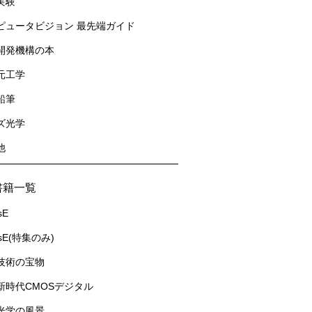
実験
ピュータビジョン 最先端ガイド
開発機構の本
元工学
鉛筆
ズ光学
他
書籍一覧
sE
usE(特集のみ)
技術の宝物
新時代CMOSデジタル
光学の風景