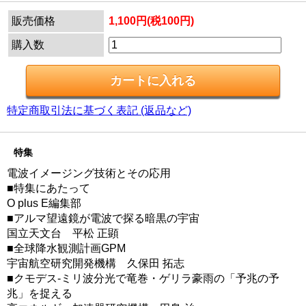
販売価格
1,100円(税100円)
購入数
特定商取引法に基づく表記 (返品など)
特集
電波イメージング技術とその応用
■特集にあたって
O plus E編集部
■アルマ望遠鏡が電波で探る暗黒の宇宙
国立天文台 平松 正顕
■全球降水観測計画GPM
宇宙航空研究開発機構 久保田 拓志
■クモデス-ミリ波分光で竜巻・ゲリラ豪雨の「予兆の予
兆」を捉える