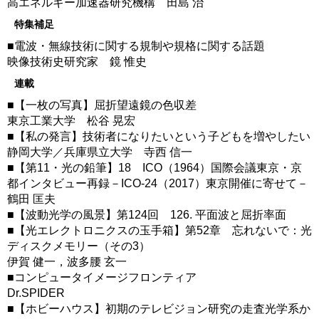
高エネルギー加速器研究機構 田島 治
特集補足
■電波・無線技術に関する規制や規格に関する話題
映像技術史研究家 鏡 惟史
連載
■【一枚の写真】屈折望遠鏡の色収差
東京工業大学 松谷 晃宏
■【私の発言】技術者になりたいという子どもを増やしたい
静岡大学／兵庫県立大学 寺西 信一
■【第11・光の鉛筆】18 ICO（1964）国際会議東京・京
都インタビュー再録－ICO-24（2017）東京開催に寄せて－
鶴田 匡夫
■【波動光学の風景】第124回 126. 平面波と屈折率面
■【光エレクトロニクスの玉手箱】第52章 忘れないで：光
ディスクメモリー（その3）
伊賀 健一，波多腰 玄一
■コンピュータイメージフロンティア
Dr.SPIDER
■【ホビーハウス】初期のテレビジョン研究の走査光学系か