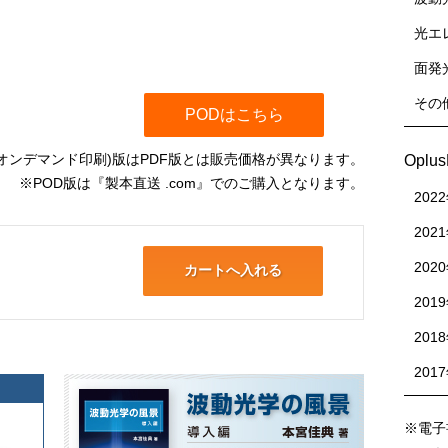
光エ
面発
その
PODはこちら
(オンデマンド印刷)版はPDF版とは販売価格が異なります。
Oplu
※POD版は『製本直送 .com』でのご購入となります。
202
202
202
201
201
201
※電子