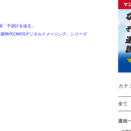
書籍「干渉計を辿る」
像新時代CMOSデジタルイメージング」シリーズ
カテ
全て
書籍