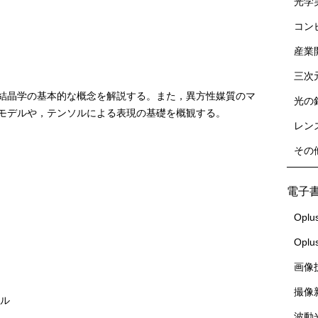
光学
コン
産業
三次
結晶学の基本的な概念を解説する。また，異方性媒質のマ
光の
モデルや，テンソルによる表現の基礎を概観する。
レン
その
電子
Oplu
Opl
画像
撮像
ソル
波動