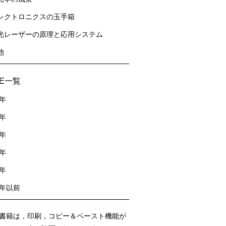
レクトロニクスの玉手箱
光レーザーの原理と応用システム
他
sE一覧
2年
1年
0年
9年
8年
7年以前
書籍は，印刷，コピー＆ペースト機能が