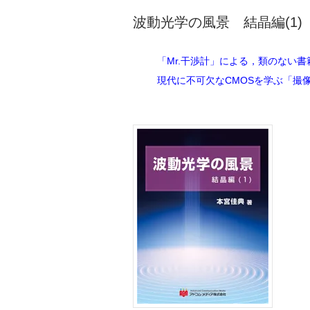
波動光学の風景 結晶編(1)
「Mr.干渉計」による，類のない
現代に不可欠なCMOSを学ぶ「撮