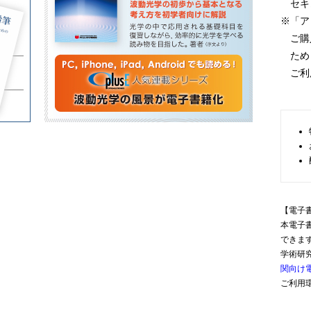
セキ
※「ア
ご購入
ため，
ご利
【電子
本電子
できま
学術研
関向け
ご利用