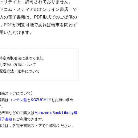
ュリティ上，許可されておりません。
ドコム・メディアのオンライン書店」で
の電子書籍は、PDF形式でのご提供の
PDFが閲覧可能であれば端末を問わず
用いただけます。
特定商取引法に基づく表記
お支払い方法について
配送方法・送料について
書籍ストアについて】
書籍は
コンテン堂
と
KOZUCHI
でもお買い求め
す。
究機関などのご購入は
Maruzen eBook Library機
電子書籍
もご利用できます。
環境は，各電子書籍ストアでご確認ください。