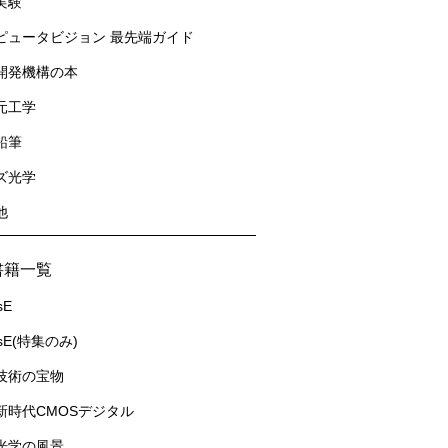
実験
ピュータビジョン 最先端ガイド
開発機構の本
元工学
鉛筆
ズ光学
他
書籍一覧
sE
usE(特集のみ)
技術の宝物
新時代CMOSデジタル
光学の風景