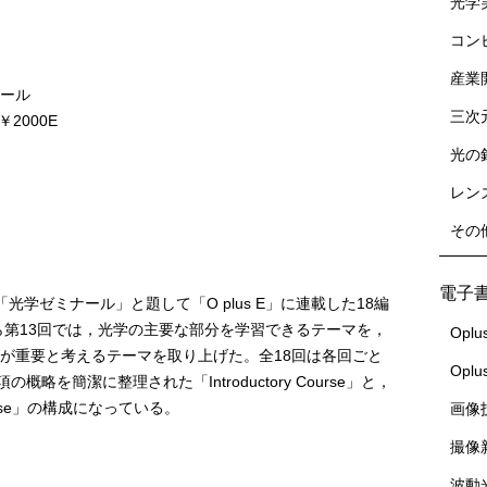
光学
コン
産業
ナール
三次
 ￥2000E
光の
レン
その
電子
光学ゼミナール」と題して「O plus E」に連載した18編
ら第13回では，光学の主要な部分を学習できるテーマを，
Oplu
者が重要と考えるテーマを取り上げた。全18回は各回ごと
Opl
を簡潔に整理された「Introductory Course」と，
urse」の構成になっている。
画像
撮像
波動