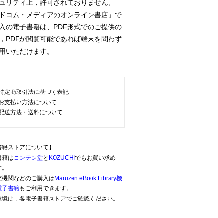
ュリティ上，許可されておりません。
ドコム・メディアのオンライン書店」で
の電子書籍は、PDF形式でのご提供の
PDFが閲覧可能であれば端末を問わず
用いただけます。
特定商取引法に基づく表記
お支払い方法について
配送方法・送料について
書籍ストアについて】
書籍は
コンテン堂
と
KOZUCHI
でもお買い求め
す。
究機関などのご購入は
Maruzen eBook Library機
電子書籍
もご利用できます。
環境は，各電子書籍ストアでご確認ください。