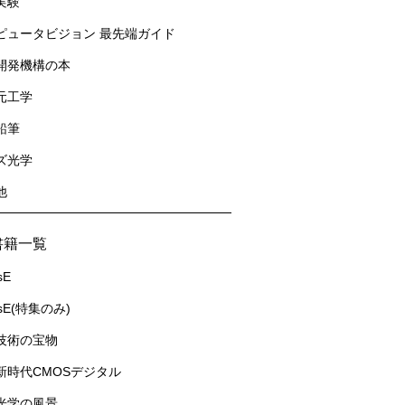
実験
ピュータビジョン 最先端ガイド
開発機構の本
元工学
鉛筆
ズ光学
他
書籍一覧
sE
usE(特集のみ)
技術の宝物
新時代CMOSデジタル
光学の風景