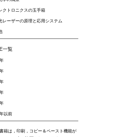
レクトロニクスの玉手箱
光レーザーの原理と応用システム
他
sE一覧
2年
1年
0年
9年
8年
7年以前
書籍は，印刷，コピー＆ペースト機能が