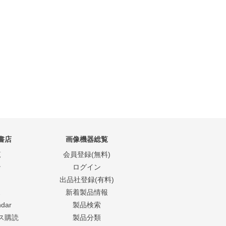
書店
画像機器総覧
覧
会員登録(無料)
ン
ログイン
出品社登録(有料)
ス
新着製品情報
ndar
製品検索
ス購読
製品分類