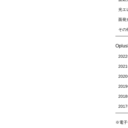
光エ
面発
その
Oplu
202
202
202
201
201
201
※電子