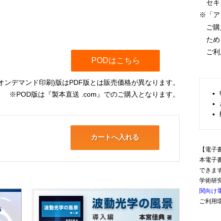
セキ
※「ア
ご購入
ため，
ご利
PODはこちら
(オンデマンド印刷)版はPDF版とは販売価格が異なります。
※POD版は『製本直送 .com』でのご購入となります。
【電子
本電子
できま
学術研
関向け
ご利用