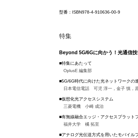
型番：ISBN978-4-910636-00-9
特集
Beyond 5G/6Gに向かう！光通信
■特集にあたって
OplusE 編集部
■5G/6G時代に向けた光ネットワークの
日本電信電話 可児 淳一，金子 慎，原
■仮想化光アクセスシステム
三菱電機 小崎 成治
■有無線融合エッジ・アクセスプラット
福井大学 橘 拓至
■アナログ光伝送方式を用いたモバイル