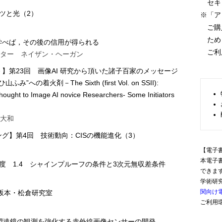
セキ
ーツと光（2）
※「ア
ご購入
ため，
学べば，その後の信用が得られる
ご利
ンター ネイザン・ヘーガン
】第23回 画像AI 研究から頂いた諸子百家のメッセージ
の着火剤－The Sixth (first Vol. on SSII):
ought to Image AI novice Researchers- Some Initiators
 大和
グ】第4回 技術動向：CISの機能進化（3）
【電子
本電子
度 1.4 シャインプルーフの条件と3次元無収差条件
できま
学術研
関向け
学 坂本・松倉研究室
ご利用
る望遠鏡の観測を強化する赤外線画像センサーの開発