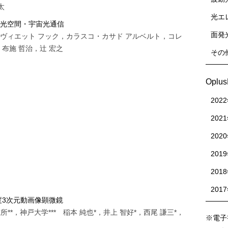
太
光エ
指す光空間・宇宙光通信
面発
ヴィエット フック，カラスコ・カサド アルベルト，コレ
布施 哲治，辻 宏之
その
Oplu
202
202
202
201
201
201
度3次元動画像顕微鏡
*，神戸大学*** 稲本 純也*，井上 智好*，西尾 謙三*，
※電子