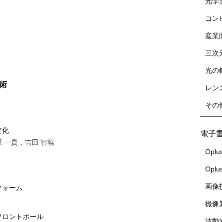
光学
コン
産業
三次
光の
技術
レン
その
進化
電子
 一貴，吉田 智暁
Oplu
Opl
画像
フォーム
撮像
フロントホール
波動