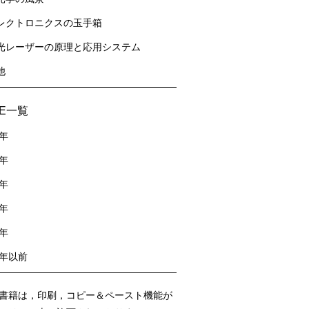
レクトロニクスの玉手箱
光レーザーの原理と応用システム
他
sE一覧
2年
1年
0年
9年
8年
7年以前
書籍は，印刷，コピー＆ペースト機能が