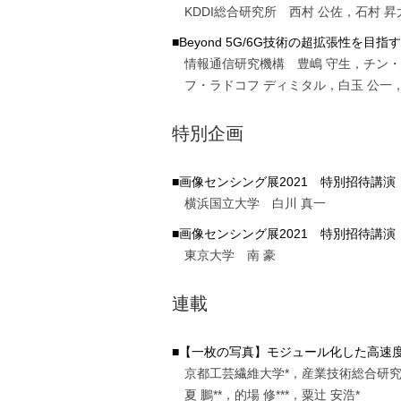
KDDI総合研究所 西村 公佐，石村 昇
■Beyond 5G/6G技術の超拡張性を目
情報通信研究機構 豊嶋 守生，チン・
フ・ラドコフ ディミタル，白玉 公一，
特別企画
■画像センシング展2021 特別招待講演
横浜国立大学 白川 真一
■画像センシング展2021 特別招待講演
東京大学 南 豪
連載
■【一枚の写真】モジュール化した高速
京都工芸繊維大学*，産業技術総合研究所*
夏 鵬**，的場 修***，粟辻 安浩*