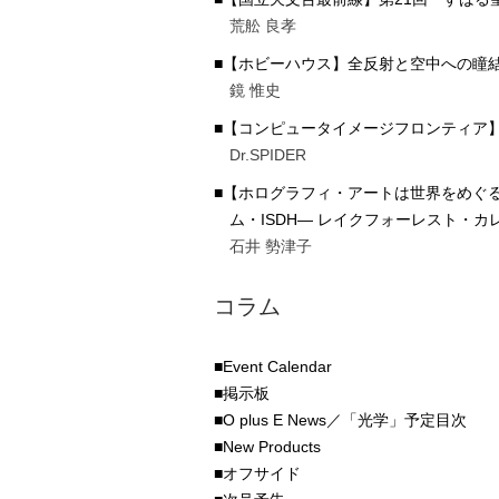
荒舩 良孝
■【ホビーハウス】全反射と空中への瞳
鏡 惟史
■【コンピュータイメージフロンティア】
Dr.SPIDER
■【ホログラフィ・アートは世界をめぐ
ム・ISDH― レイクフォーレスト・カ
石井 勢津子
コラム
■Event Calendar
■掲示板
■O plus E News／「光学」予定目次
■New Products
■オフサイド