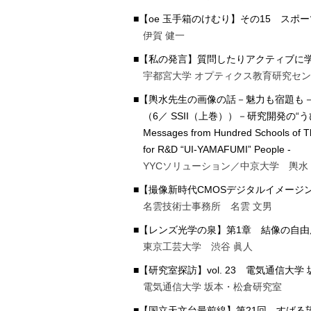
■【oe 玉手箱のけむり】その15 スポ
伊賀 健一
■【私の発言】質問したりアクティブに
宇都宮大学 オプティクス教育研究セ
■【輿水先生の画像の話－魅力も宿題も－
（6／ SSII（上巻））－研究開発の“うひ山ふみ”へ
Messages from Hundred Schools of Th
for R&D “UI-YAMAFUMI” People -
YYCソリューション／中京大学 輿水
■【撮像新時代CMOSデジタルイメージン
名雲技術士事務所 名雲 文男
■【レンズ光学の泉】第1章 結像の自由
東京工芸大学 渋谷 眞人
■【研究室探訪】vol. 23 電気通信大
電気通信大学 坂本・松倉研究室
■【国立天文台最前線】第21回 すば