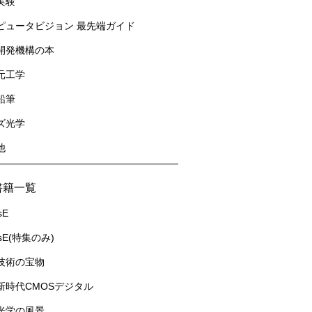
実験
ピュータビジョン 最先端ガイド
開発機構の本
元工学
鉛筆
ズ光学
他
書籍一覧
sE
usE(特集のみ)
技術の宝物
新時代CMOSデジタル
光学の風景