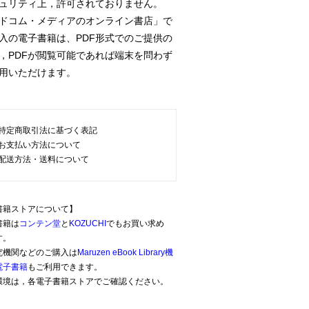
ュリティ上，許可されておりません。
ドコム・メディアのオンライン書店」で
の電子書籍は、PDF形式でのご提供の
PDFが閲覧可能であれば端末を問わず
用いただけます。
特定商取引法に基づく表記
お支払い方法について
配送方法・送料について
書籍ストアについて】
書籍は
コンテン堂
と
KOZUCHI
でもお買い求め
す。
究機関などのご購入は
Maruzen eBook Library機
電子書籍
もご利用できます。
環境は，各電子書籍ストアでご確認ください。