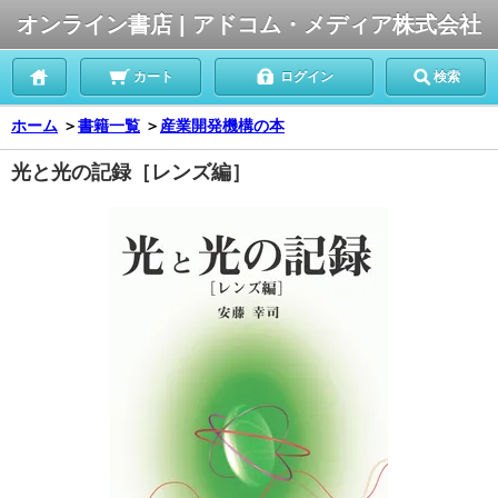
オンライン書店 | アドコム・メディア株式会社
カート
ログイン
検索
ホーム
＞
書籍一覧
＞
産業開発機構の本
光と光の記録［レンズ編］