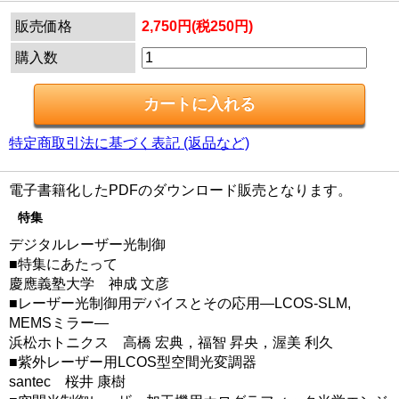
販売価格
2,750円(税250円)
購入数
特定商取引法に基づく表記 (返品など)
電子書籍化したPDFのダウンロード販売となります。
特集
デジタルレーザー光制御
■特集にあたって
慶應義塾大学 神成 文彦
■レーザー光制御用デバイスとその応用―LCOS-SLM,
MEMSミラー―
浜松ホトニクス 高橋 宏典，福智 昇央，渥美 利久
■紫外レーザー用LCOS型空間光変調器
santec 桜井 康樹