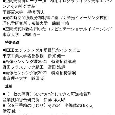
■空間光制御レーザー加工機用ホログラフィック光学エンジ
ンとその社会実装
宇都宮大学 早崎 芳夫
■光の時空間強度分布制御に基づく蛍光イメージング技術
理化学研究所，京都大学 磯部 圭佑
■空間光変調器を用いたコンピュテーショナルイメージング
東京大学 堀﨑 遼一
特別企画
■IEEEエジソンメダル受賞記念インタビュー
東京工業大学名誉教授 伊賀 健一
■画像センシング展2021 特別招待講演
野田プラスチック精工 野田 浩輝
■画像センシング展2021 特別招待講演
東京理科大学 阪田 治
連載
■【一枚の写真】光でつけ外しできる可逆接着剤
産業技術総合研究所 伊藤 祥太郎
■【oe 玉手箱のけむり】その14 半導体のゆくえ
伊賀 健一