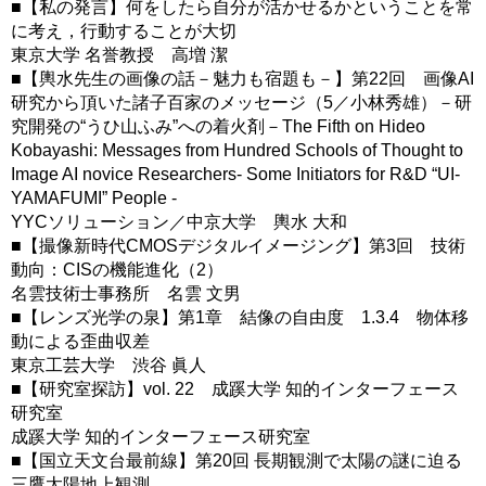
■【私の発言】何をしたら自分が活かせるかということを常
に考え，行動することが大切
東京大学 名誉教授 高増 潔
■【輿水先生の画像の話－魅力も宿題も－】第22回 画像AI
研究から頂いた諸子百家のメッセージ（5／小林秀雄）－研
究開発の“うひ山ふみ”への着火剤－The Fifth on Hideo
Kobayashi: Messages from Hundred Schools of Thought to
Image AI novice Researchers- Some Initiators for R&D “UI-
YAMAFUMI” People -
YYCソリューション／中京大学 輿水 大和
■【撮像新時代CMOSデジタルイメージング】第3回 技術
動向：CISの機能進化（2）
名雲技術士事務所 名雲 文男
■【レンズ光学の泉】第1章 結像の自由度 1.3.4 物体移
動による歪曲収差
東京工芸大学 渋谷 眞人
■【研究室探訪】vol. 22 成蹊大学 知的インターフェース
研究室
成蹊大学 知的インターフェース研究室
■【国立天文台最前線】第20回 長期観測で太陽の謎に迫る
三鷹太陽地上観測