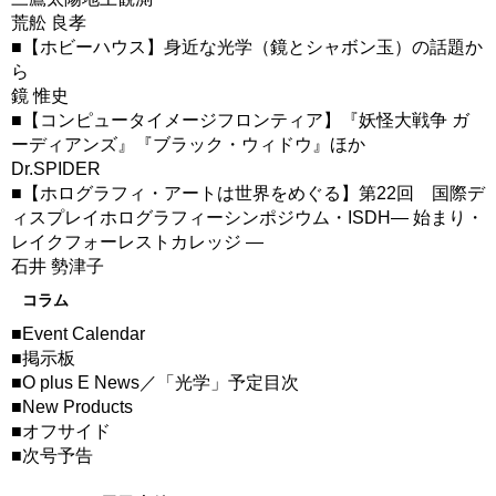
荒舩 良孝
■【ホビーハウス】身近な光学（鏡とシャボン玉）の話題か
ら
鏡 惟史
■【コンピュータイメージフロンティア】『妖怪大戦争 ガ
ーディアンズ』『ブラック・ウィドウ』ほか
Dr.SPIDER
■【ホログラフィ・アートは世界をめぐる】第22回 国際デ
ィスプレイホログラフィーシンポジウム・ISDH― 始まり・
レイクフォーレストカレッジ ―
石井 勢津子
コラム
■Event Calendar
■掲示板
■O plus E News／「光学」予定目次
■New Products
■オフサイド
■次号予告