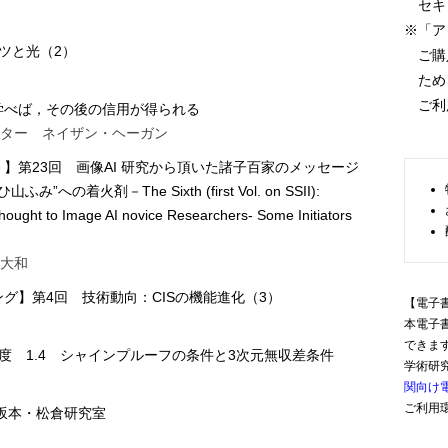
セキ
※「ア
ーツと光（2）
ご購入
ため，
ご利
学べば，その後の信用が得られる
ンター ネイザン・ヘーガン
】第23回 画像AI 研究から頂いた諸子百家のメッセージ
の着火剤－The Sixth (first Vol. on SSII):
ought to Image AI novice Researchers- Some Initiators
 大和
グ】第4回 技術動向：CISの機能進化（3）
【電子
本電子
できま
度 1.4 シャインプルーフの条件と3次元無収差条件
学術研
関向け
ご利用
学 坂本・松倉研究室