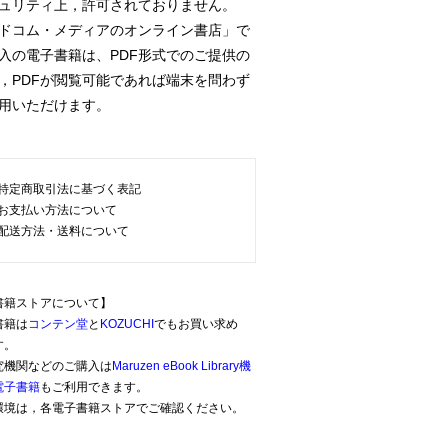
ュリティ上，許可されておりません。
ドコム・メディアのオンライン書店」で
の電子書籍は、PDF形式でのご提供の
PDFが閲覧可能であれば端末を問わず
用いただけます。
特定商取引法に基づく表記
お支払い方法について
配送方法・送料について
書籍ストアについて】
書籍は
コンテン堂
と
KOZUCHI
でもお買い求め
す。
究機関などのご購入は
Maruzen eBook Library機
電子書籍
もご利用できます。
環境は，各電子書籍ストアでご確認ください。