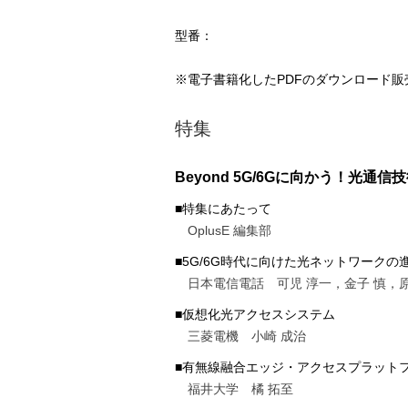
型番：
※電子書籍化したPDFのダウンロード販
特集
Beyond 5G/6Gに向かう！光通信
■特集にあたって
OplusE 編集部
■5G/6G時代に向けた光ネットワークの
日本電信電話 可児 淳一，金子 慎，原
■仮想化光アクセスシステム
三菱電機 小崎 成治
■有無線融合エッジ・アクセスプラット
福井大学 橘 拓至