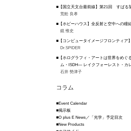
■【国立天文台最前線】第21回 すば
荒舩 良孝
■【ホビーハウス】全反射と空中への瞳
鏡 惟史
■【コンピュータイメージフロンティア】
Dr.SPIDER
■【ホログラフィ・アートは世界をめぐ
ム・ISDH― レイクフォーレスト・カ
石井 勢津子
コラム
■Event Calendar
■掲示板
■O plus E News／「光学」予定目次
■New Products