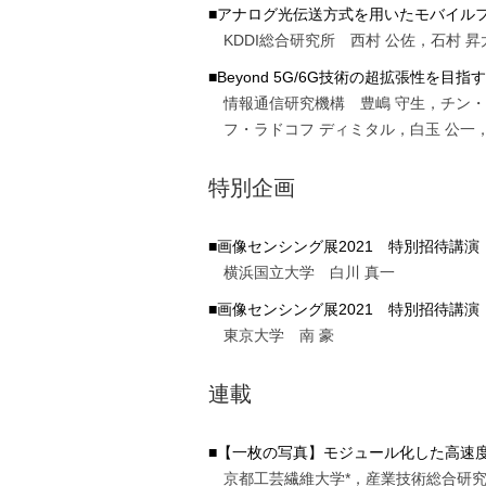
■アナログ光伝送方式を用いたモバイル
KDDI総合研究所 西村 公佐，石村 昇
■Beyond 5G/6G技術の超拡張性を目
情報通信研究機構 豊嶋 守生，チン・
フ・ラドコフ ディミタル，白玉 公一，
特別企画
■画像センシング展2021 特別招待講演
横浜国立大学 白川 真一
■画像センシング展2021 特別招待講演
東京大学 南 豪
連載
■【一枚の写真】モジュール化した高速
京都工芸繊維大学*，産業技術総合研究所*