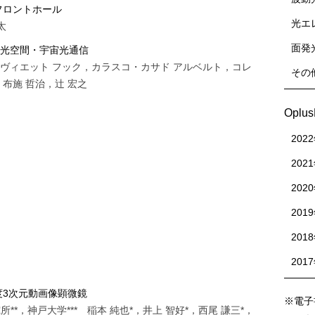
フロントホール
光エ
太
面発
指す光空間・宇宙光通信
ヴィエット フック，カラスコ・カサド アルベルト，コレ
その
布施 哲治，辻 宏之
Oplu
202
202
202
201
201
201
度3次元動画像顕微鏡
※電子
*，神戸大学*** 稲本 純也*，井上 智好*，西尾 謙三*，