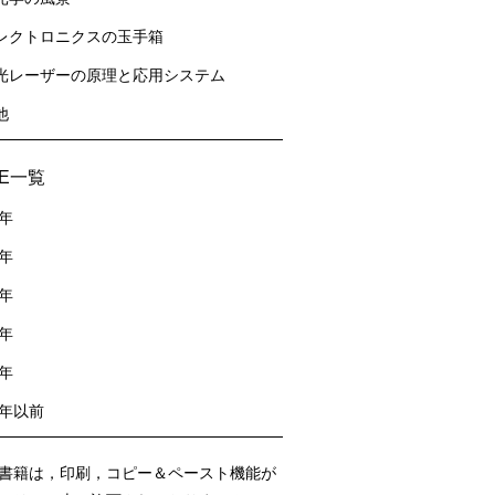
レクトロニクスの玉手箱
光レーザーの原理と応用システム
他
sE一覧
2年
1年
0年
9年
8年
7年以前
書籍は，印刷，コピー＆ペースト機能が