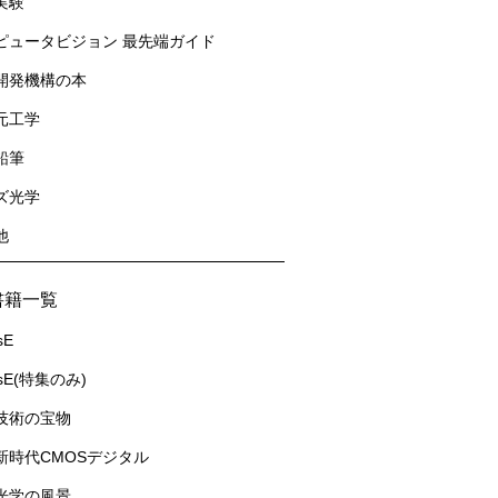
実験
ピュータビジョン 最先端ガイド
開発機構の本
元工学
鉛筆
ズ光学
他
書籍一覧
sE
usE(特集のみ)
技術の宝物
新時代CMOSデジタル
光学の風景