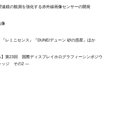
る望遠鏡の観測を強化する赤外線画像センサーの開発
結像
『レミニセンス』『DUNE/デューン 砂の惑星』ほか
る】第23回 国際ディスプレイホログラフィーシンポジウ
レッジ その2 ―