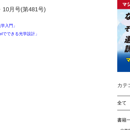
・10月号(第481号)
光学入門」
elでできる光学設計」
カテ
全て
書籍