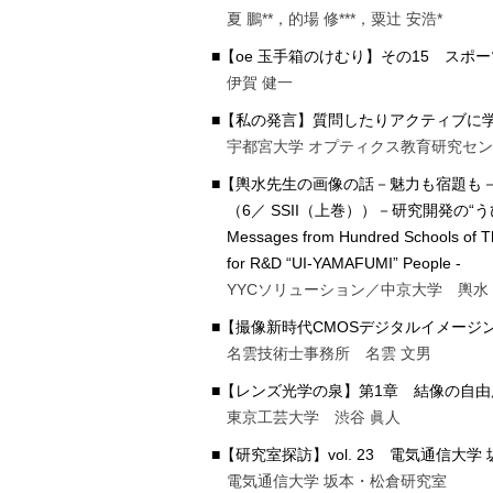
夏 鵬**，的場 修***，粟辻 安浩*
■【oe 玉手箱のけむり】その15 スポ
伊賀 健一
■【私の発言】質問したりアクティブに
宇都宮大学 オプティクス教育研究セ
■【輿水先生の画像の話－魅力も宿題も－
（6／ SSII（上巻））－研究開発の“うひ山ふみ”へ
Messages from Hundred Schools of Th
for R&D “UI-YAMAFUMI” People -
YYCソリューション／中京大学 輿水
■【撮像新時代CMOSデジタルイメージン
名雲技術士事務所 名雲 文男
■【レンズ光学の泉】第1章 結像の自由
東京工芸大学 渋谷 眞人
■【研究室探訪】vol. 23 電気通信大
電気通信大学 坂本・松倉研究室