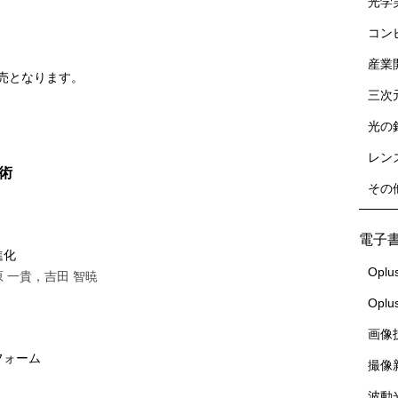
光学
コン
産業
売となります。
三次
光の
レン
技術
その
電子
進化
Oplu
 一貴，吉田 智暁
Opl
画像
フォーム
撮像
波動