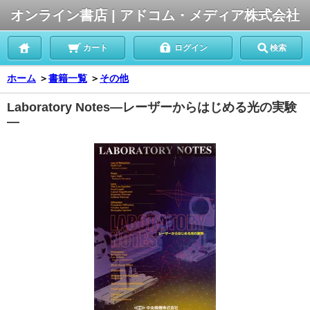
オンライン書店 | アドコム・メディア株式会社
カート
ログイン
検索
ホーム
＞
書籍一覧
＞
その他
Laboratory Notes―レーザーからはじめる光の実験
―