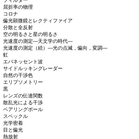
フィルター
屈折率の物理
コロナ
偏光顕微鏡とレクティファイア
分散と全反射
空の明るさと星の明るさ
光速度の測定―天文学の時代―
光速度の測定（続）―光の点滅，偏向，変調―
虹
エバネッセント波
サイドルッキングレーダー
自然の干渉色
エリプソメトリー
黒
レンズの伝達関数
散乱光による干渉
ベアリングボール
スペックル
光学密着
目と偏光
熱放射