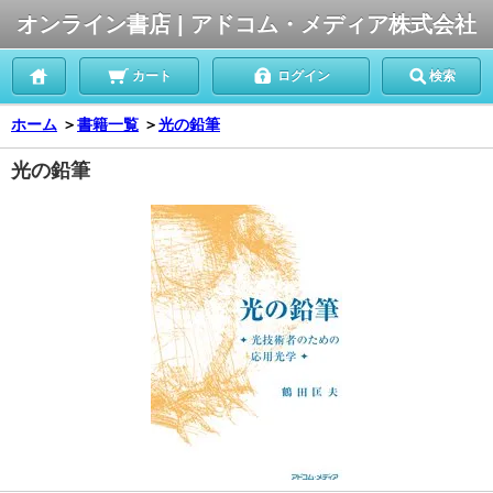
オンライン書店 | アドコム・メディア株式会社
カート
ログイン
検索
ホーム
＞
書籍一覧
＞
光の鉛筆
光の鉛筆