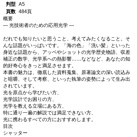
判型
A5
頁数
484頁
概要
― 光技術者のための応用光学 ―
だれでも知りたいと思うこと、考えてみたくなること。そ
んな話題がいっぱいです。「海の色」「洗い髪」といった
身近な話題から、アッベやショットの光学歴史物語、収差
補正の数学、光学系への熱影響……などなど、あなたの知
的好奇心をきっと満足させます。
本書の魅力は、徹底した資料蒐集、原著論文の深い読込み
と咀嚼、そして考察、といった執筆の姿勢によって生み出
されています。
光を原点から学びたい方、
光学設計でお困りの方、
光学を教える立場にある方、
特に通り一遍の解説では満足できない方、
光に携わるすべての方におすすめします。
目次
シャッター