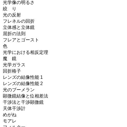
光学像の明るさ
絞 り
光の反射
フレネルの回折
立体感と立体鏡
屈折の法則
フレアとゴースト
色
光学における相反定理
魔 鏡
光学ガラス
回折格子
レンズの結像性能 1
レンズの結像性能 2
光のブーメラン
顕微鏡結像と位相差法
干渉法と干渉顕微鏡
天体干渉計
めがね
モアレ