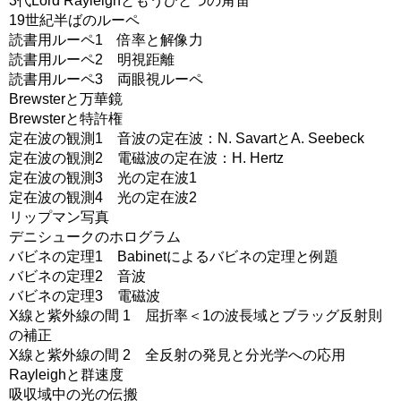
3代Lord Rayleighともうひとつの角笛
19世紀半ばのルーペ
読書用ルーペ1 倍率と解像力
読書用ルーペ2 明視距離
読書用ルーペ3 両眼視ルーペ
Brewsterと万華鏡
Brewsterと特許権
定在波の観測1 音波の定在波：N. SavartとA. Seebeck
定在波の観測2 電磁波の定在波：H. Hertz
定在波の観測3 光の定在波1
定在波の観測4 光の定在波2
リップマン写真
デニシュークのホログラム
バビネの定理1 Babinetによるバビネの定理と例題
バビネの定理2 音波
バビネの定理3 電磁波
X線と紫外線の間 1 屈折率＜1の波長域とブラッグ反射則
の補正
X線と紫外線の間 2 全反射の発見と分光学への応用
Rayleighと群速度
吸収域中の光の伝搬