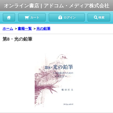
オンライン書店 | アドコム・メディア株式会社
カート
ログイン
検索
ホーム
＞
書籍一覧
＞
光の鉛筆
第8・光の鉛筆