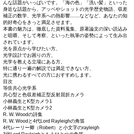
んな話題がいっぱいです。「海の色」「洗い髪」といった
身近な話題から、アッベやショットの光学歴史物語、収差
補正の数学、光学系への熱影響……などなど、あなたの知
的好奇心をきっと満足させます。
本書の魅力は、徹底した資料蒐集、原著論文の深い読込み
と咀嚼、そして考察、といった執筆の姿勢によって生み出
されています。
光を原点から学びたい方、
光学設計でお困りの方、
光学を教える立場にある方、
特に通り一遍の解説では満足できない方、
光に携わるすべての方におすすめします。
目次
等倍共心光学系
共心型と色収差補正型反射屈折カメラ
小林義生とK型カメラ1
小林義生とK型カメラ2
R. W. Woodの詩集
R. W. Woodと4代Lord Rayleighの角笛
4代レーリー卿（Robert）と小文字のrayleigh