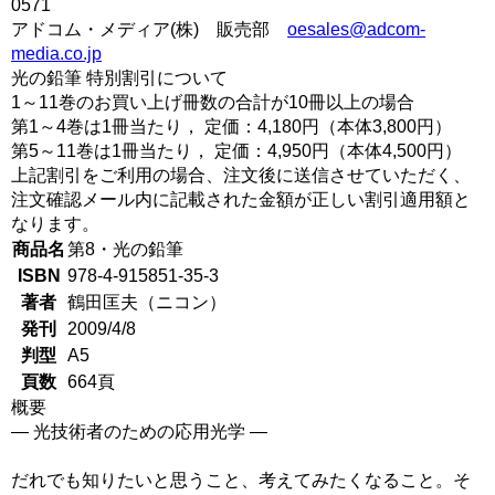
0571
アドコム・メディア(株) 販売部
oesales@adcom-
media.co.jp
光の鉛筆 特別割引について
1～11巻のお買い上げ冊数の合計が10冊以上の場合
第1～4巻は1冊当たり， 定価：4,180円（本体3,800円）
第5～11巻は1冊当たり， 定価：4,950円（本体4,500円）
上記割引をご利用の場合、注文後に送信させていただく、
注文確認メール内に記載された金額が正しい割引適用額と
なります。
商品名
第8・光の鉛筆
ISBN
978-4-915851-35-3
著者
鶴田匡夫（ニコン）
発刊
2009/4/8
判型
A5
頁数
664頁
概要
― 光技術者のための応用光学 ―
だれでも知りたいと思うこと、考えてみたくなること。そ