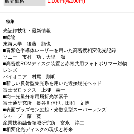
販売価格
1,100円(税100円)
特集
光記録技術・最新情報
■総論
東海大学 後藤 顕也
■青紫色半導体レーザーを用いた高密度相変化光記録
ソニー 市村 功，大里 潔
■高密度ROMディスク装置と赤青共用フォトポリマー対物
レンズ
パイオニア 村尾 則明
■新しい反射型集光系を用いた近接場光ヘッド
富士ゼロックス 上柳 喜一
■均一光量分布用屈折光学素子
富士通研究所 長谷川信也，田和 文博
■表面プラズモン励起・光散乱型スーパーレンズ
シャープ 藤 寛
産業技術融合領域研究所 富永 淳二
■相変化光ディスクの現状と将来