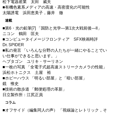
松下電器産業 太田 威夫
■有機色素系メディアの高速・高密度化の可能性
太陽誘電 浜田恵美子，藤井 徹
連載
■第6・光の鉛筆[7] 「国防と光学―第1次大戦前後―II」
ニコン 鶴田 匡夫
■コンピュータイメージフロンティア SFX映画時評
Dr. SPIDER
■私の発言 「いろんな分野の人たちが一緒にやることでい
い仕事ができると思います。」
ヘプタゴン ユリキ・サーリネン
■一枚の写真 「全電子式超高速ストリークカメラの性能」
浜松ホトニクス 土屋 裕
■ホビーハウス 「明るい部屋」と「暗い部屋」
鏡 惟史
■技術の散歩道 「郵便処理の革新」
日立製作所：江尻正員
コラム
■オフサイド（編集同人の声） 「視線論とレトリック，そ