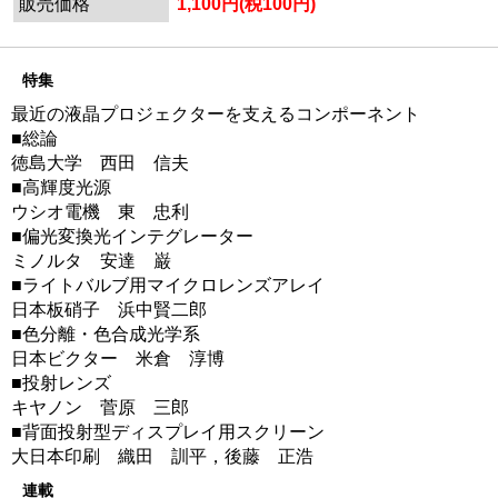
販売価格
1,100円(税100円)
特集
最近の液晶プロジェクターを支えるコンポーネント
■総論
徳島大学 西田 信夫
■高輝度光源
ウシオ電機 東 忠利
■偏光変換光インテグレーター
ミノルタ 安達 巌
■ライトバルブ用マイクロレンズアレイ
日本板硝子 浜中賢二郎
■色分離・色合成光学系
日本ビクター 米倉 淳博
■投射レンズ
キヤノン 菅原 三郎
■背面投射型ディスプレイ用スクリーン
大日本印刷 織田 訓平，後藤 正浩
連載