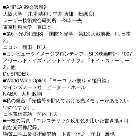
■AHPLA'99会議報告
大阪大学 井澤 靖和，中井 貞雄，松縄 朗
レーザー技術総合研究所 今崎 一夫
東京理科大学 豊田 浩一
■第6・光の鉛筆[8] 「国防と光学―第1次大戦前後―III. 日本
2」
ニコン 鶴田 匡夫
■コンピュータイメージフロンティア SFX映画時評 『007
／ワールド・イズ・ノット・イナフ』『トイ・ストーリー
2』他
Dr. SPIDER
■World Wide Optics 「ヨーロッパ便り V 後日談」
マインズミート社 ピーター・ホール
NABA 大川 政則
■私の発言 「光信号を貯めておける光メモリーがあるとい
いのですが。」
日本電信電話 河内 正夫
■一枚の写真 「コレステリック反射色を用いた書き換え可
能な光画像記録」
物質工学工業技術研究所 玉置 信之，守山 雅也