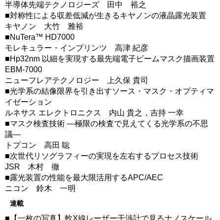
半導体先端テクノロジーズ 田中 裕之
■対称性による収差低減が生きるキヤノンの液晶露光装置
キヤノン 大竹 雅裕
■NuTera™ HD7000
モレキュラー・インプリンツ 高津 紀彦
■Hp32nm 以細を実現する最先端電子ビームマスク描画装置
EBM-7000
ニューフレアテクノロジー 上久保 貴司
■光学系の結像限界を引き出すソース・マスク・オプティマ
イゼーション
ルネサス エレクトロニクス 内山 貴之，吉持 一幸
■マスク検査技術 ―極限の検査で見えてくる光学系の不思
議―
トプコン 高田 聡
■次世代リソグラフィーの実現を左右するプロセス技術
JSR 木村 徹
■露光装置の性能を最大限活用するAPC/AEC
ニコン 鈴木 一明
連載
■【一枚の写真】軟X線レーザー干渉計で見るナノスケール