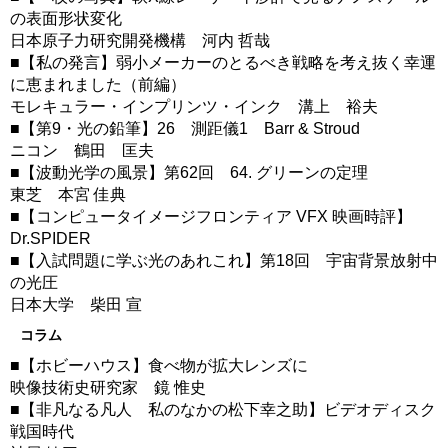
の表面形状変化
日本原子力研究開発機構 河内 哲哉
■【私の発言】弱小メーカーのとるべき戦略を考え抜く幸運
に恵まれました（前編）
モレキュラー・インプリンツ・インク 溝上 裕夫
■【第9・光の鉛筆】26 測距儀1 Barr & Stroud
ニコン 鶴田 匡夫
■【波動光学の風景】第62回 64. グリーンの定理
東芝 本宮 佳典
■【コンピュータイメージフロンティア VFX 映画時評】
Dr.SPIDER
■【入試問題に学ぶ光のあれこれ】第18回 宇宙背景放射中
の光圧
日本大学 柴田 宣
コラム
■【ホビーハウス】食べ物が拡大レンズに
映像技術史研究家 鏡 惟史
■【非凡なる凡人 私のなかの松下幸之助】ビデオディスク
戦国時代