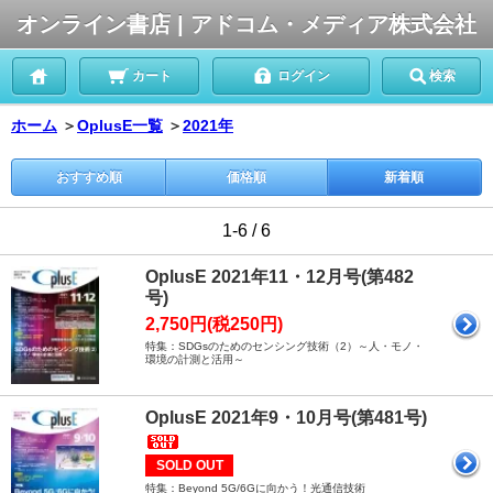
オンライン書店 | アドコム・メディア株式会社
カート
ログイン
検索
ホーム
＞
OplusE一覧
＞
2021年
おすすめ順
価格順
新着順
1-6 / 6
OplusE 2021年11・12月号(第482
号)
2,750円(税250円)
特集：SDGsのためのセンシング技術（2）～人・モノ・
環境の計測と活用～
OplusE 2021年9・10月号(第481号)
SOLD OUT
特集：Beyond 5G/6Gに向かう！光通信技術