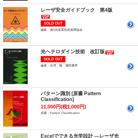
レーザ安全ガイドブック 第4版
SOLD OUT
編集：(財)光産業技術振興協会
光ヘテロダイン技術 改訂版
SOLD OUT
編者：吉澤 徹・瀬田勝男
パターン識別 [原書 Pattern
Classification]
11,000円(税1,000円)
原書：Pattern Classification
Excelでできる光学設計 ―レーザ光