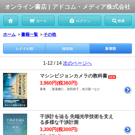
オンライン書店 | アドコム・メディア株式会社
カート
ログイン
検索
ホーム
＞
書籍一覧
＞
その他
おすすめ順
価格順
新着順
1-12 / 14
次のページへ
マシンビジョンカメラの教科書
3,960円(税360円)
著者 ：渡邉雅仁，岩田節子，糸川新一など
干渉計を辿る 先端光学技術を支え
る多様な干渉計測
3,300円(税300円)