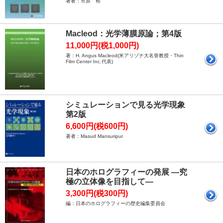
著者：市原 裕
Macleod：光学薄膜原論；第4版
11,000円(税1,000円)
著：H. Angus Macleod(米アリゾナ大名誉教授・Thin
Film Center Inc.代表)
シミュレーションで見る光学現象
第2版
6,600円(税600円)
著者：Masud Mansuripur
日本のホログラフィーの発展 ―究
極の立体像を目指して―
3,300円(税300円)
編：日本のホログラフィーの歴史編集委員会