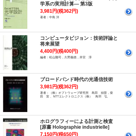
学系の実用計算― 第3版
3,981円(税362円)
著者：中島 洋
コンピュータビジョン：技術評論と
将来展望
4,400円(税400円)
編者：松山隆司，久野義徳，井宮 淳
ブロードバンド時代の光通信技術
3,981円(税362円)
著者：（株）オプトウェーブ研究所 島田 禎晉，柴
田 宣 、NTTエレクトロニクス（株） 鳥羽 弘
ホログラフィーによる計測と検査
[原書 Holographie industrielle]
7,150円(税650円)